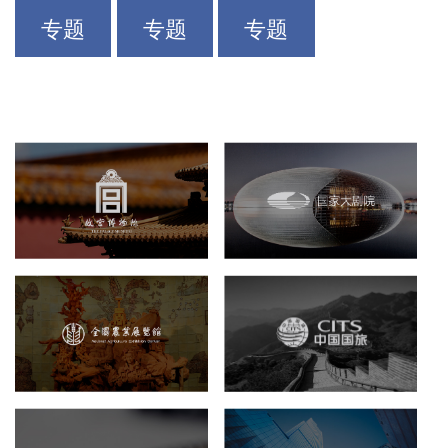
专题
专题
专题
国家大剧
故宫博物
院
院
剧院
文化艺术
智慧展馆
农业展览
展馆网站建设
中国国旅
馆
国家文化
电商网站
网站建设
展览馆
文化艺术
中关村国
智慧展馆
项目产业
展馆网站建设
家自主展