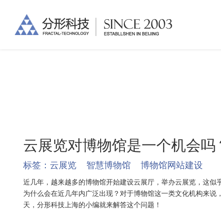
云展览对博物馆是一个机会吗
标签：
云展览
智慧博物馆
博物馆网站建设
近几年，越来越多的博物馆开始建设云展厅，举办云展览，这似
为什么会在近几年内广泛出现？对于博物馆这一类文化机构来说
天，分形科技上海的小编就来解答这个问题！