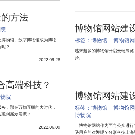
验的方法
博物馆网站建
物院
标签：
博物馆
博物馆网
上博物馆、数字博物馆成为博物
验呢？
越来越多的博物馆开启云端展览
验。
2022.09.28
合高端科技？
博物馆网站建
博物院
标签：
博物馆
博物馆网
服务，那在万物互联的大时代，
实现创新发展呢？
博物院
博物馆网站作为面向公众进行
2022.06.09
受用户的欢迎呢？分形科技上海