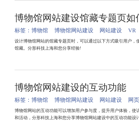
博物馆网站建设馆藏专题页如
标签：
博物馆
博物馆网站建设
网站建设
VR
设计博物馆网站的馆藏专题页时，可以通过以下方式吸引用户，
馆藏。分形科技上海和您分享经验!
博物馆网站建设的互动功能
标签：
博物馆
博物馆网站建设
网站建设
网
博物馆网站的互动功能可以增加用户参与度，提升用户体验，使
和活动，分形科技上海和您分享博物馆网站建设中的互动功能设