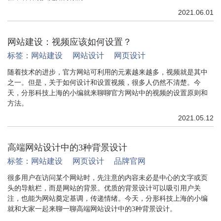
2021.06.01
网站建设：视频应该如何设置？
标签：
网站建设
网站设计
网页设计
随着技术的进步，官方网站可利用的元素越来越多，视频就是其中
之一。但是，关于如何设计和设置视频，很多人仍然不清楚。今
天，分形科技上海的小编就来聊聊官方网站中的视频的设置原则和
方法。
2021.05.12
高端网站设计中的3种背景设计
标签：
网站建设
网页设计
品牌官网
很多用户在访问某个网站时，先注意的内容未必是中心的文字或页
头的导航栏，而是网站的背景。优质的背景设计可以吸引用户关
注，也能为网站奠定基调，传递情绪。今天，分形科技上海的小编
就和大家一起来聊一聊高端网站设计中的3种背景设计。