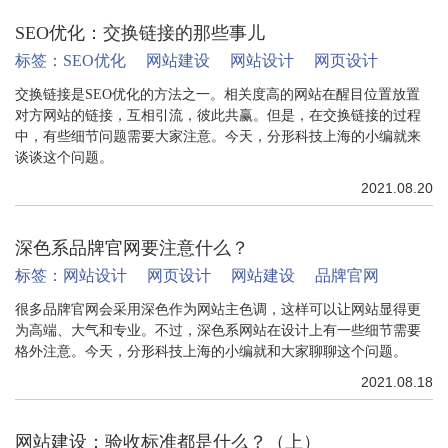
SEO优化：交换链接的那些事儿
标签：
SEO优化
网站建设
网站设计
网页设计
交换链接是SEO优化的方法之一。相关度高的网站在醒目位置放置
对方网站的链接，互相引流，彼此共赢。但是，在交换链接的过程
中，有些细节问题需要大家注意。今天，分形科技上海的小编就来
谈谈这个问题。
2021.08.20
深色系品牌官网要注意什么？
标签：
网站设计
网页设计
网站建设
品牌官网
很多品牌官网会采用深色作为网站主色调，这样可以让网站显得更
为高端、大气和专业。不过，深色系网站在设计上有一些细节需要
格外注意。今天，分形科技上海的小编就和大家聊聊这个问题。
2021.08.18
网站建设：验收标准都是什么？（上）