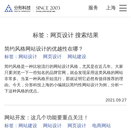
服务
上海
标签：
网页设计
搜索结果
简约风格网站设计的优越性在哪？
标签：
网站设计
网页设计
网站建设
简约风格是一种比较流行的网站设计风格，尤其是在近几年。大家
只要浏览一下一些知名的品牌官网，就会发现采用这类风格的网站
非常多。当某一种风格开始流行，那就证明它必然有值得推荐的理
由。今天，分形科技上海的小编就以简约性网站设计为例，分析一
下这种风格的优点。
2021.09.27
网站开发：这几个功能要重点关注！
标签：
网站建设
网站设计
网页设计
电商网站