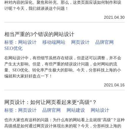
种对内容的深化、聚焦和补充。那么，这类页面应该如何制作和设
计呢？今天，我们就谈谈这个问题！
2021.04.30
相当严重的3个错误的网站设计
标签：
网站设计
移动端网站
网页设计
品牌官网
SEO优化
在网站设计中，有些细节虽然存在错误，但是还可以调整，并不会
产生太大影响。但是，有些严重的错误设计问题，会对网站的流
量、SEO优化、转化率产生极大的影响。今天，分形科技上海的小
编就和大家好好盘点一下！
2021.04.16
网页设计：如何让网页看起来更“高级”？
标签：
网页设计
品牌官网
网站建设
网站设计
也许大家也有这样的问题：为什么有的网站看上去就很“高级”？这种
高级感是如何通过网页设计体现出来的呢？今天，分形科技上海的