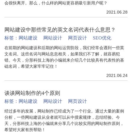
会很快离开。那么，什么样的网站更容易吸引新用户呢？
2021.06.28
网站建设中那些常见的英文名词代表什么意思？
标签：
网站建设
网站设计
网页设计
SEO优化
在前期的网站建设和后期的网站运营阶段，我们经常会遇到一些英
文名词。这些名词与网站息息相关，如果我们不了解，就容易犯
错。今天，分形科技上海的小编就来介绍几个比较具有代表性的基
础名词，希望大家牢牢记住！
2021.06.24
谈谈网站制作的4个原则
标签：
网站建设
网站设计
网页设计
经过多年的发展，网站制作已经成为了一个行业。通过大量的案例
分析，一些网站建设从业者就可以从中摸索规律，总结经验。今
天，分形科技上海的小编就来分享几个比较实用的网站制作原则，
希望对大家有所帮助！