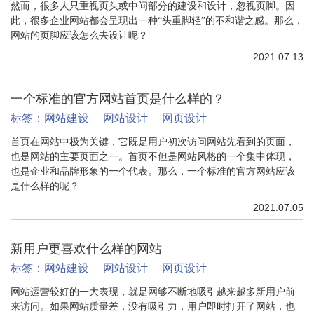
然而，很多人只重视页头或中间部分的建设和设计，忽视页脚。因
此，很多企业网站都会呈现出一种“头重脚轻”的不和谐之感。那么，
网站的页脚应该怎么去设计呢？
2021.07.13
一个标准的官方网站首页是什么样的？
标签：
网站建设
网站设计
网页设计
首页在网站中极为关键，它既是用户初次访问网站先看到的页面，
也是网站的主要页面之一。首页不但是网站风格的一个集中体现，
也是企业和品牌形象的一个代表。那么，一个标准的官方网站应该
是什么样的呢？
2021.07.05
新用户更喜欢什么样的网站
标签：
网站建设
网站设计
网页设计
网站运营较好的一大表现，就是网够不断地吸引越来越多新用户前
来访问。如果网站质量差，没有吸引力，用户即时打开了网站，也