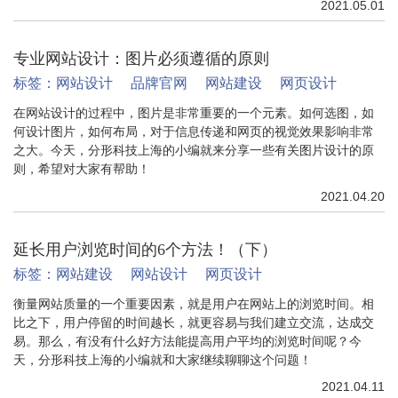
2021.05.01
专业网站设计：图片必须遵循的原则
标签：
网站设计
品牌官网
网站建设
网页设计
在网站设计的过程中，图片是非常重要的一个元素。如何选图，如
何设计图片，如何布局，对于信息传递和网页的视觉效果影响非常
之大。今天，分形科技上海的小编就来分享一些有关图片设计的原
则，希望对大家有帮助！
2021.04.20
延长用户浏览时间的6个方法！（下）
标签：
网站建设
网站设计
网页设计
衡量网站质量的一个重要因素，就是用户在网站上的浏览时间。相
比之下，用户停留的时间越长，就更容易与我们建立交流，达成交
易。那么，有没有什么好方法能提高用户平均的浏览时间呢？今
天，分形科技上海的小编就和大家继续聊聊这个问题！
2021.04.11