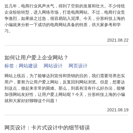
近几年，电商行业风声水气，得到了空前的发展和壮大。不少传统
企业纷纷转型，进入网络市场，打造电商网站。不过，电商行业竞
争激烈，如果操之过急，很容易陷入泥潭。今天，分形科技上海的
小编就来分析一下成功的电商网站具备的特质，供大家参考和学
习。
2021.08.22
如何让用户爱上企业网站？
标签：
网站建设
网站设计
网页设计
网站上线后，为了能够达到宣传和营销的目的，我们需要培养忠实
用户，要努力让用户爱上网站，反复回到网站浏览。但是，想要达
到这点，做起来非常的困难。那么，到底有没有什么好办法，能够
加强网站友好性，让用户爱上网站呢？今天，分形科技上海的小编
就和大家好好聊聊这个问题！
2021.08.19
网页设计：卡片式设计中的细节错误