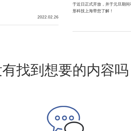
于近日正式开放，并于元旦期间
形科技上海带您了解！
2022.02.26
没有找到想要的内容吗