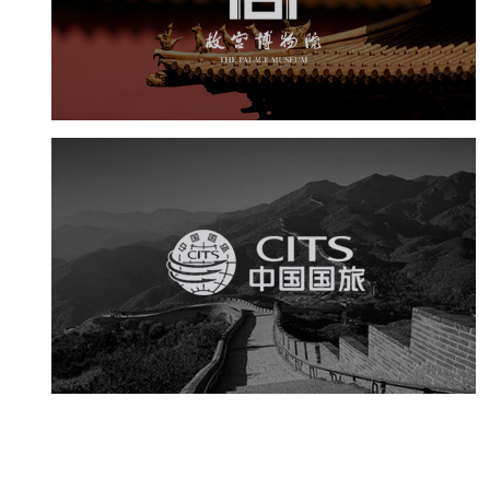
中国国旅
电商网站
网站建设