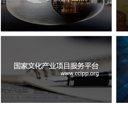
剧院
文化艺术
智慧展馆
展馆网站建设
国家文化项目产业平台
文化艺术
IT平台整体解决方案
定制开发
文
系统开发
业务系统