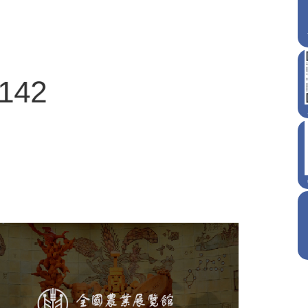
1
4
2
农业展览馆