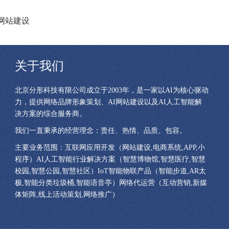
网站建设
关于我们
北京分形科技有限公司成立于2003年，是一家以AI为核心驱动
力，提供网络品牌形象策划、AI网站建设以及AI人工智能解
决方案的综合服务商。
我们一直秉承的经营理念：责任、热情、品质、包容。
主要业务范围：互联网应用开发（网站建设,电商系统,APP,小
程序）AI人工智能行业解决方案（智慧博物馆,智慧医疗,智慧
校园,智慧公园,智慧社区）IoT智能物联产品（智能步道,AR太
极,智能分类垃圾桶,智能语音亭）网络代运营（互动营销,新媒
体矩阵,线上活动策划,网络推广）