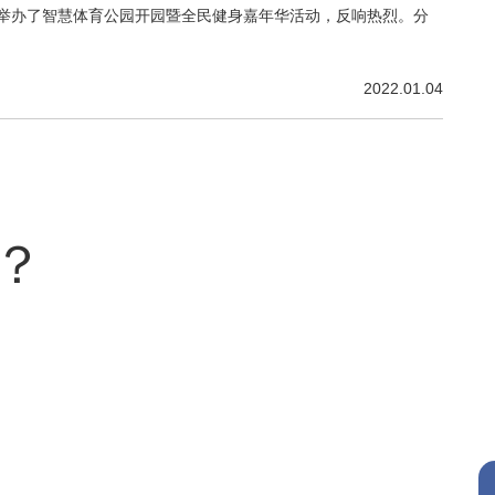
举办了智慧体育公园开园暨全民健身嘉年华活动，反响热烈。分
2022.01.04
？