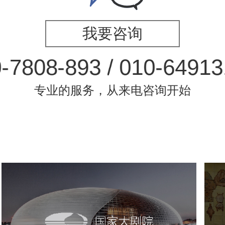
我要咨询
0
-
7
8
0
8
-
8
9
3
/
0
1
0
-
6
4
9
1
3
专业的服务，从来电咨询开始
国家大剧院