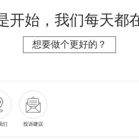
是开始，我们每天都
想要做个更好的？
我们
投诉建议