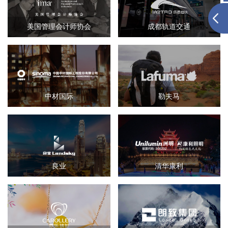
美国管理会计师协会
成都轨道交通
中材国际
勒夫马
良业
清华康利