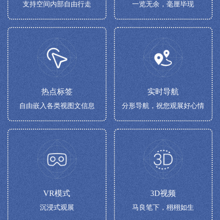
支持空间内部自由行走
一览无余，毫厘毕现
热点标签
实时导航
自由嵌入各类视图文信息
分形导航，祝您观展好心情
VR模式
3D视频
沉浸式观展
马良笔下，栩栩如生