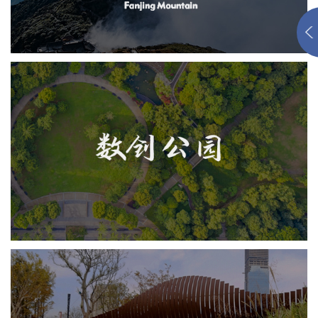
江西上饶数创公园
旅游休闲
公园
AI人工智能
智慧公园
智能步道
AR太极
扬州南水北调源头公园