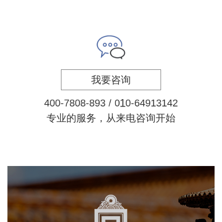
我要咨询
9
4
0
0
-
7
8
0
8
-
8
9
3
/
0
1
0
-
1
3
1
4
2
6
4
专业的服务，从来电咨询开始
故宫博物院