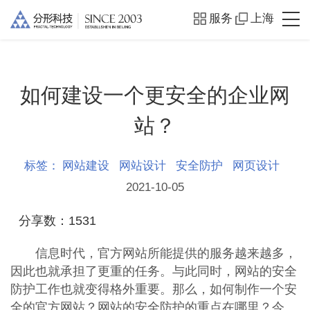
服务
上海
如何建设一个更安全的企业网
站？
标签：
网站建设
网站设计
安全防护
网页设计
2021-10-05
分享数：
1531
信息时代，官方网站所能提供的服务越来越多，
因此也就承担了更重的任务。与此同时，网站的安全
防护工作也就变得格外重要。那么，如何制作一个安
全的官方网站？网站的安全防护的重点在哪里？今